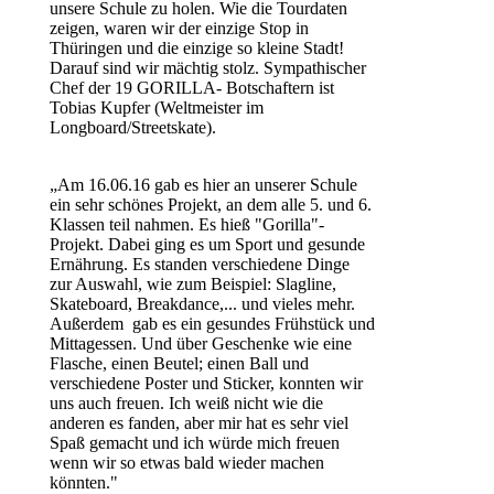
unsere Schule zu holen. Wie die Tourdaten
zeigen, waren wir der einzige Stop in
Thüringen und die einzige so kleine Stadt!
Darauf sind wir mächtig stolz. Sympathischer
Chef der 19 GORILLA- Botschaftern ist
Tobias Kupfer (Weltmeister im
Longboard/Streetskate).
„Am 16.06.16 gab es hier an unserer Schule
ein sehr schönes Projekt, an dem alle 5. und 6.
Klassen teil nahmen. Es hieß "Gorilla"-
Projekt. Dabei ging es um Sport und gesunde
Ernährung. Es standen verschiedene Dinge
zur Auswahl, wie zum Beispiel: Slagline,
Skateboard, Breakdance,... und vieles mehr.
Außerdem gab es ein gesundes Frühstück und
Mittagessen. Und über Geschenke wie eine
Flasche, einen Beutel; einen Ball und
verschiedene Poster und Sticker, konnten wir
uns auch freuen. Ich weiß nicht wie die
anderen es fanden, aber mir hat es sehr viel
Spaß gemacht und ich würde mich freuen
wenn wir so etwas bald wieder machen
könnten."