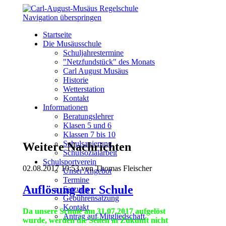
Navigation überspringen
Startseite
Die Musäusschule
Schuljahrestermine
"Netzfundstück" des Monats
Carl August Musäus
Historie
Wetterstation
Kontakt
Informationen
Beratungslehrer
Klasen 5 und 6
Klassen 7 bis 10
Schulsanierung
Weitere Nachrichten
Schulsozialarbeit
Schulsportverein
02.08.2017 10:53
von Thomas Fleischer
Unser Angebot
Termine
Auflösung der Schule
Satzung
Gebührensatzung
Kontakt
Da unsere Schule am 31.07.2017 aufgelöst
Antrag auf Mitgliedschaft
wurde, werden die Seiten in Zukunft nicht