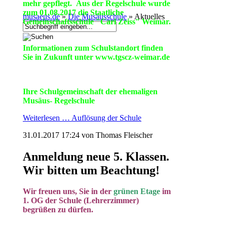
mehr gepflegt.
Aus der Regelschule wurde
zum 01.08.2017 die Staatliche
musaeus.de
»
Die Musäusschule
»
Aktuelles
Gemeinschaftsschule "Carl Zeiss" Weimar.
Informationen zum Schulstandort finden
Sie in Zukunft unter www.tgscz-weimar.de
Ihre Schulgemeinschaft der ehemaligen
Musäus- Regelschule
Weiterlesen …
Auflösung der Schule
31.01.2017 17:24
von Thomas Fleischer
Anmeldung neue 5. Klassen.
Wir bitten um Beachtung!
Wir freuen uns, Sie in der
grünen Etage
im
1. OG der Schule (Lehrerzimmer)
begrüßen zu dürfen.