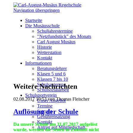
Navigation überspringen
Startseite
Die Musäusschule
Schuljahrestermine
"Netzfundstück" des Monats
Carl August Musäus
Historie
Wetterstation
Kontakt
Informationen
Beratungslehrer
Klasen 5 und 6
Klassen 7 bis 10
Schulsanierung
Weitere Nachrichten
Schulsozialarbeit
Schulsportverein
02.08.2017 10:53
von Thomas Fleischer
Unser Angebot
Termine
Auflösung der Schule
Satzung
Gebührensatzung
Kontakt
Da unsere Schule am 31.07.2017 aufgelöst
Antrag auf Mitgliedschaft
wurde, werden die Seiten in Zukunft nicht