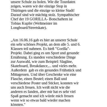
unsere Schule zu holen. Wie die Tourdaten
zeigen, waren wir der einzige Stop in
Thüringen und die einzige so kleine Stadt!
Darauf sind wir mächtig stolz. Sympathischer
Chef der 19 GORILLA- Botschaftern ist
Tobias Kupfer (Weltmeister im
Longboard/Streetskate).
„Am 16.06.16 gab es hier an unserer Schule
ein sehr schönes Projekt, an dem alle 5. und 6.
Klassen teil nahmen. Es hieß "Gorilla"-
Projekt. Dabei ging es um Sport und gesunde
Ernährung. Es standen verschiedene Dinge
zur Auswahl, wie zum Beispiel: Slagline,
Skateboard, Breakdance,... und vieles mehr.
Außerdem gab es ein gesundes Frühstück und
Mittagessen. Und über Geschenke wie eine
Flasche, einen Beutel; einen Ball und
verschiedene Poster und Sticker, konnten wir
uns auch freuen. Ich weiß nicht wie die
anderen es fanden, aber mir hat es sehr viel
Spaß gemacht und ich würde mich freuen
wenn wir so etwas bald wieder machen
könnten."