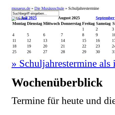
musaeus.de
»
Die Musäusschule
»
Schuljahrestermine
< Juli 2025
August 2025
September
Montag
Dienstag
Mittwoch
Donnerstag
Freitag
Samstag
S
1
2
3
4
5
6
7
8
9
1
11
12
13
14
15
16
1
18
19
20
21
22
23
2
25
26
27
28
29
30
3
» Schuljahrestermine als 
Wochenüberblick
Termine für heute und d