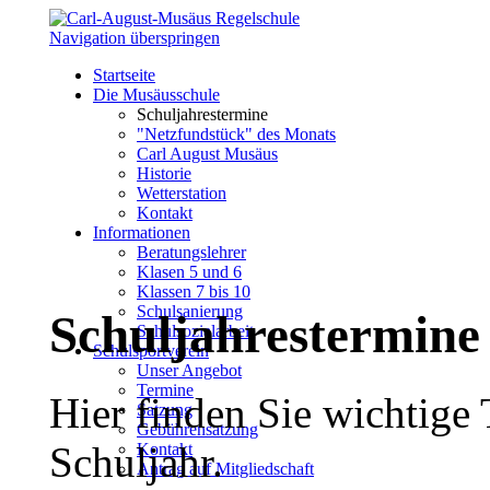
Navigation überspringen
Startseite
Die Musäusschule
Schuljahrestermine
"Netzfundstück" des Monats
Carl August Musäus
Historie
Wetterstation
Kontakt
Informationen
Beratungslehrer
Klasen 5 und 6
Klassen 7 bis 10
Schulsanierung
Schuljahrestermine
Schulsozialarbeit
Schulsportverein
Unser Angebot
Termine
Hier finden Sie wichtige
Satzung
Gebührensatzung
Schuljahr.
Kontakt
Antrag auf Mitgliedschaft